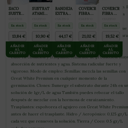
bacterias y 2 especies de tricodermas, todo en un producto. 
SACO
SUSTRATO
BANDEJA
COVERCROP
COVERCROP
SUSTRATO
ATAMI
EXTRACCION
FIBRA DE
FIBRA DE
el producto micro-biológico más completo del mercado. Es
JIFFY 70L
COCO
150
COCO
COCO
CULTIVO
CULTIVO
CULTIVO
CULTIVO
CULTIVO
soluble en agua para una sencilla aplicación y una óptima
WASHED
ALVEOLOS
CON
105L
En stock
En stock
En stock
En stock
En stock
colonización de las cepas. Te recomendamos al utilizarlo que
&
PERLITA
BUFFERED
105L
hagas la prueba con una o varias plantas para poder compara
13,84
€
10,90
€
44,17
€
21,02
€
19,52
€
50 L
la explosión de raíces, la absorción de agua y nutrientes, la
AÑADIR
AÑADIR
AÑADIR
AÑADIR
AÑADIR
calidad y el incremento de producción. Explosión de raíces.
AL
AL
AL
AL
AL
CARRITO
CARRITO
CARRITO
CARRITO
CARRITO
éxito en clonación y trasplante. Aumento de producción. May
absorción de nutrientes y agua. Sistema radicular fuerte y
vigoroso. Modo de empleo: Semillas: mezcla las semillas con
Great White Premium en cualquier momento de la
germinación. Clones: Sumerge el substrato durante 24h en u
solución de 1gr/L de agua También puedes rebozar el tallo
después de mezclar con la hormona de enraizamiento.
Trasplantes: espolvorea el agujero con Great White Premiu
antes de hacer el trasplante. Hidro / Aeropónico: 0,125 gr/L
cada vez que renueves la solución. Tierra / Coco: 0.5 gr/L