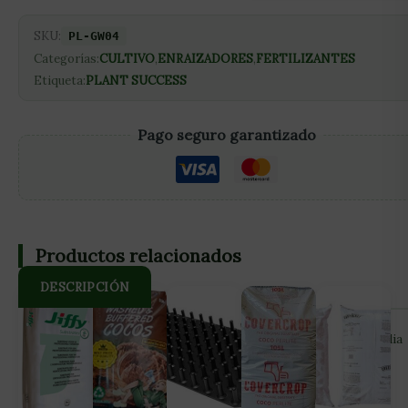
SKU:
PL-GW04
Categorías:
CULTIVO
,
ENRAIZADORES
,
FERTILIZANTES
Etiqueta:
PLANT SUCCESS
Pago seguro garantizado
Productos relacionados
DESCRIPCIÓN
Great White Premium es una potente fórmula de vanguardia
que mejora la estructura radicular y vigor de la planta y
permite maximizar los resultados de cultivo de forma
sustancial. Contiene 16 especies de micorrizas, 14 tipos de