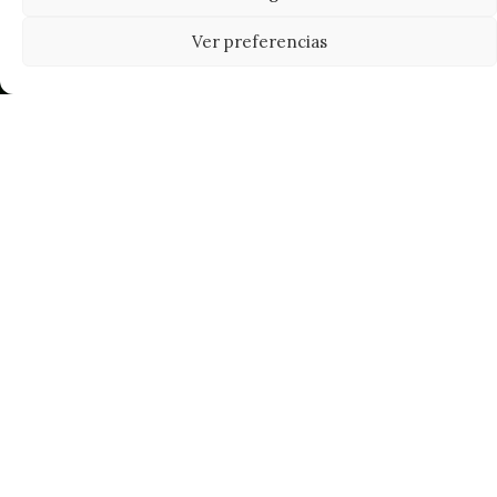
Ver preferencias
Tu grow shop de confianza en
Casarrubios del Monte. Semillas, cultivo,
nutrición y accesorios para el cultivador
exigente.
INFORMACIÓN
Mi Cuenta
Carrito
¿Dónde está mi pedido?