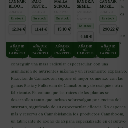
CANNABOOM
SACO
MALLA
BANDEJA
CANNABOOM
BLOOM
SUSTRATO
SCROG
SEMILLERO
MORE
sustrato, garantizando un rápido crecimiento de la raíz a la
RIDER
COCO-
VERDE
PARA
GRAMS
CULTIVO
CULTIVO
CULTIVO
BANDEJAS
CULTIVO
vez que forma una estructura fuerte al esqueje. Rizoclón es
100ML
MIX 50L
15X15CM
GERMINACIÓN
Y
5L
En stock
En stock
En stock
En stock
MACETAS
muy fácil de usar, basta diluir 2ml en un litro de agua y
BIOBIZZ
(2X25M)
24
ALVEOLOS
En stock
sumergir los jiffis o tacos de lana de roca en esta mezcla
12,04
€
11,41
€
15,10
€
290,22
€
antes de introducir los esquejes. Los mejores resultados se
4,56
€
obtienen si a continuación se pulverizan sus tallos y hojas
AÑADIR
AÑADIR
AÑADIR
AÑADIR
AÑADIR
cada 2 o 3 días con Kejestrón. Una vez enraizados los
AL
AL
AL
AL
AL
CARRITO
CARRITO
CARRITO
CARRITO
CARRITO
esquejes recomendamos comenzar a usar Raimil para
conseguir una masa radicular espectacular, con una
asimilación de nutrientes máxima y un crecimiento explosivo.
Rizoclon de Cannaboom supone el mejor comienzo con las
gamas Basic y Fullcream de Cannaboom y de cualquier otro
fabricante. Es común que las raíces de las plantas se
desarrollen tanto que incluso sobresalgan por encima del
sustrato, significado de su espectacular eficacia. No esperes
más y reserva en Cannabislandia los productos Cannaboom,
un fabricante de abono de España especializado en el cultivo