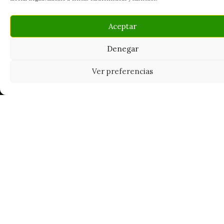
Tu grow shop de confianza en
Aceptar
Casarrubios del Monte. Semillas, cultivo,
nutrición y accesorios para el cultivador
Denegar
exigente.
Ver preferencias
INFORMACIÓN
Mi Cuenta
Carrito
¿Dónde está mi pedido?
FAQ's
Noticias y Artículos
Tienda