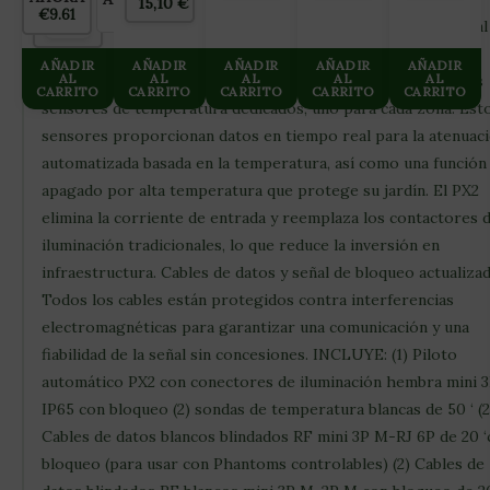
15,10
€
€9.61
€0.00
1
atardecer para proporcionar un aumento y descenso gradual
ambos extremos de su fotoperíodo. Respaldo de batería
AÑADIR
AÑADIR
AÑADIR
AÑADIR
AÑADIR
AL
AL
AL
AL
AL
incorporado. Voltaje: 100–240 V 50/60 Hz 0,3 amperios Dos
CARRITO
CARRITO
CARRITO
CARRITO
CARRITO
sensores de temperatura dedicados, uno para cada zona. Est
sensores proporcionan datos en tiempo real para la atenuac
automatizada basada en la temperatura, así como una función
apagado por alta temperatura que protege su jardín. El PX2
elimina la corriente de entrada y reemplaza los contactores 
iluminación tradicionales, lo que reduce la inversión en
infraestructura. Cables de datos y señal de bloqueo actualiza
Todos los cables están protegidos contra interferencias
electromagnéticas para garantizar una comunicación y una
fiabilidad de la señal sin concesiones. INCLUYE: (1) Piloto
automático PX2 con conectores de iluminación hembra mini 
IP65 con bloqueo (2) sondas de temperatura blancas de 50 ‘ (2
Cables de datos blancos blindados RF mini 3P M-RJ 6P de 20 
bloqueo (para usar con Phantoms controlables) (2) Cables de