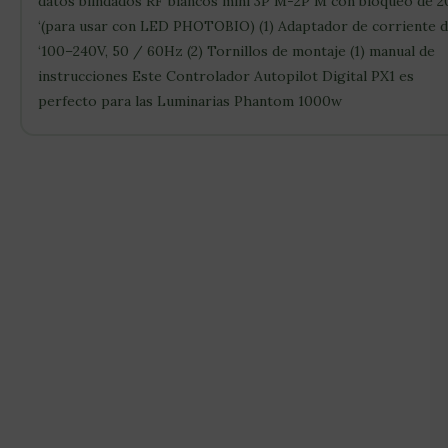
datos blindados RF blancos mini 3P M-2P M con bloqueo de 2
‘(para usar con LED PHOTOBIO) (1) Adaptador de corriente d
‘100–240V, 50 / 60Hz (2) Tornillos de montaje (1) manual de
instrucciones Este Controlador Autopilot Digital PX1 es
perfecto para las Luminarias Phantom 1000w