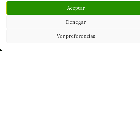
Aceptar
Denegar
Ver preferencias
Tu grow shop de confianza en
Casarrubios del Monte. Semillas, cultivo,
nutrición y accesorios para el cultivador
exigente.
INFORMACIÓN
Mi Cuenta
Carrito
¿Dónde está mi pedido?
FAQ's