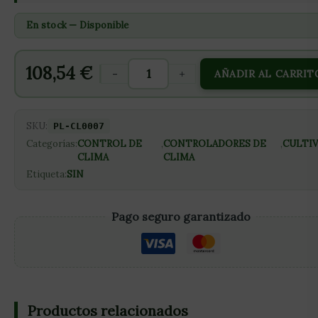
En stock — Disponible
108,54
€
-
+
AÑADIR AL CARRIT
SKU:
PL-CL0007
Categorías:
CONTROL DE
,
CONTROLADORES DE
,
CULTI
CLIMA
CLIMA
Etiqueta:
SIN
Pago seguro garantizado
Productos relacionados