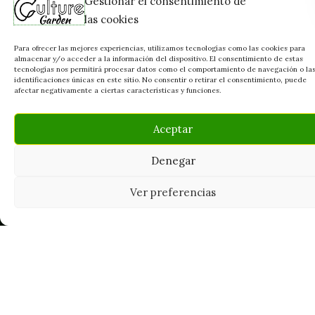
Gestionar el consentimiento de
las cookies
Para ofrecer las mejores experiencias, utilizamos tecnologías como las cookies para
almacenar y/o acceder a la información del dispositivo. El consentimiento de estas
tecnologías nos permitirá procesar datos como el comportamiento de navegación o la
identificaciones únicas en este sitio. No consentir o retirar el consentimiento, puede
afectar negativamente a ciertas características y funciones.
Aceptar
Denegar
Tu grow shop de confianza en
Casarrubios del Monte. Semillas, cultivo,
Ver preferencias
nutrición y accesorios para el cultivador
exigente.
INFORMACIÓN