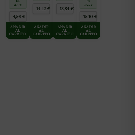
ALVEOLOS
45L
1M
En
En
stock
stock
(ARCILLA
14,42
€
13,84
€
EXPANDIDA
4,56
€
8×16)
15,10
€
AÑADIR
AÑADIR
AÑADIR
AÑADIR
AL
AL
AL
AL
CARRITO
CARRITO
CARRITO
CARRITO