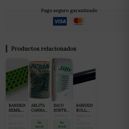
Pago seguro garantizado
Productos relacionados
BANDEJA
ARLITA
SACO
BANDEJA
SEMILLERO
CANNA
SUSTRATO
ROLL
PARA
AQUA
JIFFY
TRAY
BANDEJAS
CULTIVO
CULTIVO
BANDEJAS
GERMINACIÓN
Y
CLAY
70L
PARA
DE
En
En
MACETAS
CULTIVO
24
PEBLES
CULTIVO
stock
stock