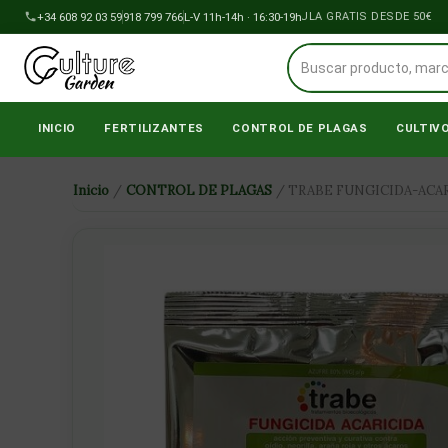
Ir
+34 608 92 03 59
918 799 766
ENVÍOS A PENÍNSULA GRATIS DESDE 50€
L-V 11h-14h · 16:30-19h
al
contenido
INICIO
FERTILIZANTES
CONTROL DE PLAGAS
CULTIV
Inicio
/
CONTROL DE PLAGAS
/ TRABE FUNGICIDA-ACAR