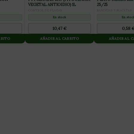
VEGETAL ANTIOIDIO) 1L
25/25
CONTROL DE PLAGAS
BANDEJAS Y MACETAS
En stock
En stoc
10,47
€
0,58
RRITO
AÑADIR AL CARRITO
AÑADIR AL 