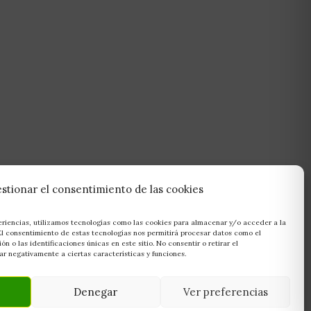
stionar el consentimiento de las cookies
eriencias, utilizamos tecnologías como las cookies para almacenar y/o acceder a la
 El consentimiento de estas tecnologías nos permitirá procesar datos como el
 o las identificaciones únicas en este sitio. No consentir o retirar el
r negativamente a ciertas características y funciones.
Denegar
Ver preferencias