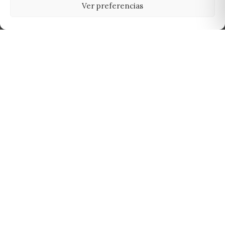
Ver preferencias
Tu grow shop de confianza en
Casarrubios del Monte. Semillas, cultivo,
nutrición y accesorios para el cultivador
exigente.