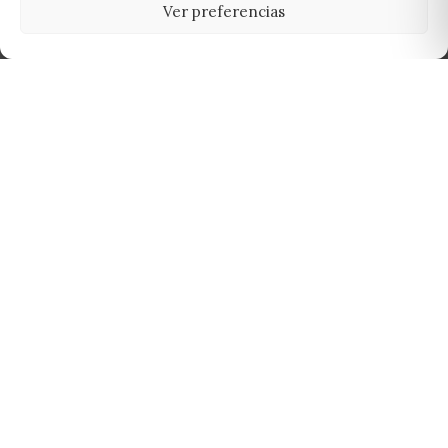
Ver preferencias
Tu grow shop de confianza en
Casarrubios del Monte. Semillas, cultivo,
nutrición y accesorios para el cultivador
exigente.