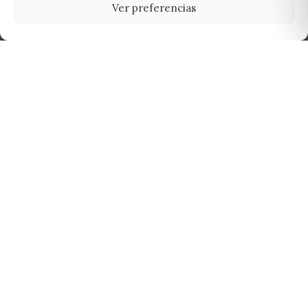
Ver preferencias
Tu grow shop de confianza en
Casarrubios del Monte. Semillas, cultivo,
nutrición y accesorios para el cultivador
exigente.