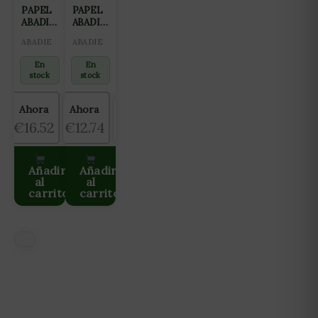
PAPEL
PAPEL
ABADIE
ABADIE
1 1/4
REGULAR
ABADIE
ABADIE
En
En
stock
stock
Ahora
Ahora
s
Antes
Ahorras
Ahorras
€16.52
€12.74
2
€12.74
€0.00
€0.00
Añadir
Añadir
al
al
carrito
carrito