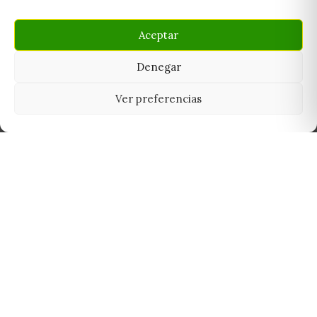
Aceptar
Denegar
Ver preferencias
Tu grow shop de confianza en
Casarrubios del Monte. Semillas, cultivo,
nutrición y accesorios para el cultivador