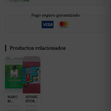
Etiqueta:
SIN
Pago seguro garantizado
Productos relacionados
NANO
ADVANCED
M
HYDROPONICS
FERTILIZANTE
OF
CULTIVO
CULTIVO
ALL IN
HOLLAND