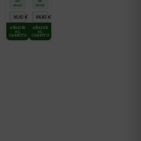
En
En
ONE
DUTCH
stock
stock
PARA
FORMULA
CULTIVO
Nº2
16,92
€
68,82
€
DE
BLOOM
MADRES
10L
AÑADIR
AÑADIR
2L
AL
AL
CARRITO
CARRITO