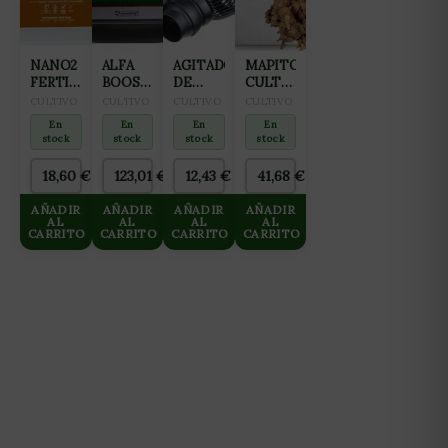
NANO2
ALFA
AGITADOR
MAPITO
FERTILIZANTE
BOOST
DE
CULTIWOOL
ALL IN
5L
AGUA
80L
CULTIVO
CULTIVO
CULTIVO
CULTIVO
ONE
12W
En
En
En
En
(FLORACIÓN
6000L/H
stock
stock
stock
stock
Y
2
FINALIZACIÓN)
ROTORES
18,60
€
123,01
€
12,43
€
41,68
€
2L
(WAVE
MAKER)
AÑADIR
AÑADIR
AÑADIR
AÑADIR
NEPTUNE
AL
AL
AL
AL
CARRITO
CARRITO
CARRITO
CARRITO
HIDROPONICS