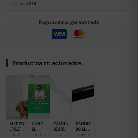
Etiqueta:
SIN
Pago seguro garantizado
Productos relacionados
MAPITO
NANO
CANNA
BANDEJA
CULTIWOOL
M
BRUSH
ROLL
80L
FERTILIZANTE
CEPILLO
TRAY
CULTIVO
CULTIVO
COSECHA
BANDEJAS