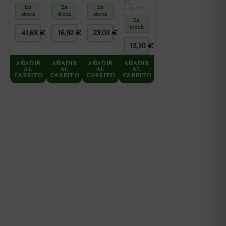
ALL IN
DE
PARA
DE
En
En
En
CULTIVO
ONE
CORTE
CULTIVO
stock
stock
stock
PARA
1M
En
stock
CULTIVO
41,68
€
16,92
€
23,03
€
DE
MADRES
15,10
€
2L
AÑADIR
AÑADIR
AÑADIR
AÑADIR
AL
AL
AL
AL
CARRITO
CARRITO
CARRITO
CARRITO