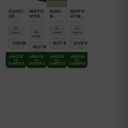
EQUIPO
NEPTUNE
NANO
NEPTUNE
DE
HYDROPONICS
M
HYDROPONICS
OSMOSIS
BOMBA
FERTILIZANTE
CABLE
CULTIVO
BOMBAS
CULTIVO
CULTIVO
INVERSA
SUCCIÓN
DE AGUA
ALL IN
DE
En
En
En
GROWMAX
NH-
ONE
CALOR
En
stock
stock
stock
3000
11000
PARA
10 M-
stock
L/DIA
CULTIVO
60W
1.320,38
€
36,97
€
20,69
€
HASTA
DE
56,57
€
125 L/H
MADRES
10L
AÑADIR
AÑADIR
AÑADIR
AÑADIR
AL
AL
AL
AL
CARRITO
CARRITO
CARRITO
CARRITO