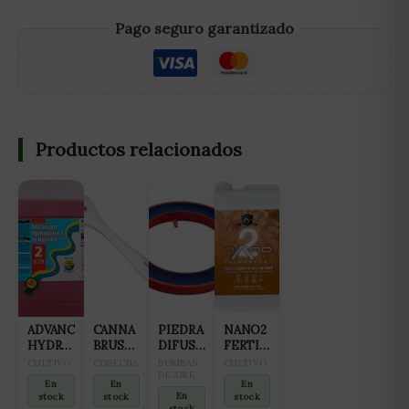
Pago seguro garantizado
Productos relacionados
ADVANCED
CANNA
PIEDRA
NANO2
HYDROPONICS
BRUSH
DIFUSORA
FERTILIZANTE
OF
CEPILLO
AQUAKING
ALL IN
CULTIVO
COSECHA
BOMBAS
CULTIVO
HOLLAND
DE
ANILLO
DE AIRE
ONE
En
En
En
DUTCH
CORTE
(12CM)
(FLORACIÓN
En
stock
stock
stock
FORMULA
Y
stock