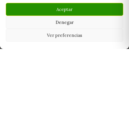
Aceptar
Denegar
Ver preferencias
Tu grow shop de confianza en
Casarrubios del Monte. Semillas, cultivo,
nutrición y accesorios para el cultivador