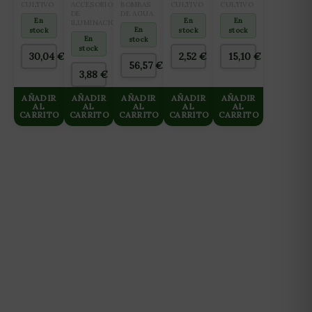
1L
HANGER
BOMBA
1L
VERDE
CULTIVO
ACCESORIOS
BOMBAS
CULTIVO
CULTIVO
68KG
DE
SUCCIÓN
DE AGUA
15X15CM
En
En
En
ILUMINACION
NH-
(2X25M)
En
stock
stock
stock
11000
En
stock
stock
30,04
€
2,52
€
15,10
€
56,57
€
3,88
€
AÑADIR
AÑADIR
AÑADIR
AÑADIR
AÑADIR
AL
AL
AL
AL
AL
CARRITO
CARRITO
CARRITO
CARRITO
CARRITO