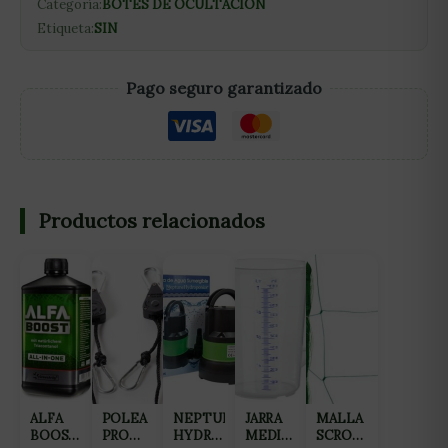
Categoría:
BOTES DE OCULTACION
Etiqueta:
SIN
Pago seguro garantizado
Productos relacionados
ALFA
POLEA
NEPTUNE
JARRA
MALLA
BOOST
PRO
HYDROPONICS
MEDIDORA
SCROG