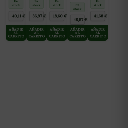
En
En
En
En
(FLORACIÓN
ONE
(FLORACIÓN
NH-
En
stock
stock
stock
stock
Y
PARA
Y
3000
stock
FINALIZACIÓN)
CULTIVO
FINALIZACIÓN)
40,11
€
36,97
€
18,60
€
41,68
€
10L
DE
2L
46,57
€
MADRES
10L
AÑADIR
AÑADIR
AÑADIR
AÑADIR
AÑADIR
AL
AL
AL
AL
AL
CARRITO
CARRITO
CARRITO
CARRITO
CARRITO