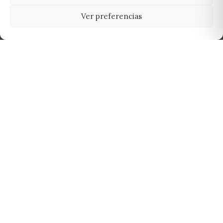
Ver preferencias
Tu grow shop de confianza en
Casarrubios del Monte. Semillas, cultivo,
nutrición y accesorios para el cultivador
exigente.