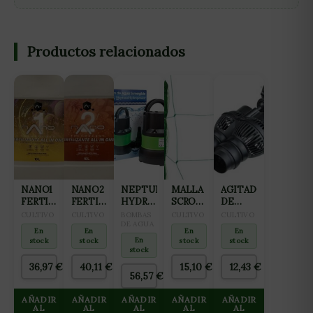
Productos relacionados
NANO1
NANO2
NEPTUNE
MALLA
AGITADOR
FERTILIZANTE
FERTILIZANTE
HYDROPONICS
SCROG
DE
ALL IN
ALL IN
BOMBA
VERDE
AGUA
CULTIVO
CULTIVO
BOMBAS
CULTIVO
CULTIVO
ONE
ONE
SUCCIÓN
DE AGUA
15X15CM
12W
En
En
En
En
(CRECIMIENTO
(FLORACIÓN
NH-
(2X25M)
6000L/H
En
stock
stock
stock
stock
Y
Y
11000
2
stock
PREFLORACIÓN)
FINALIZACIÓN)
ROTORES
36,97
€
40,11
€
15,10
€
12,43
€
10L
10L
(WAVE
56,57
€
MAKER)
NEPTUNE
AÑADIR
AÑADIR
AÑADIR
AÑADIR
AÑADIR
AL
AL
AL
AL
HIDROPONICS
AL