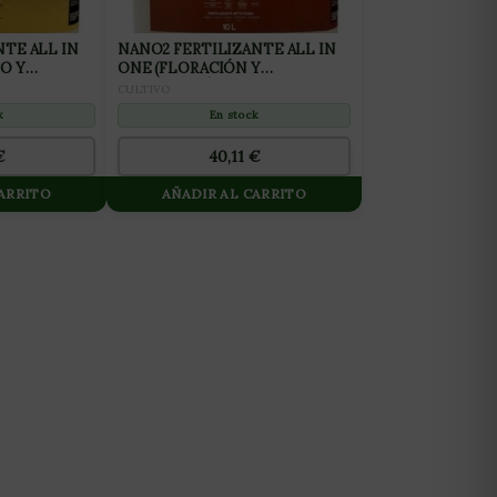
NTE ALL IN
NANO2 FERTILIZANTE ALL IN
O Y
ONE (FLORACIÓN Y
0L
FINALIZACIÓN) 10L
CULTIVO
k
En stock
€
40,11
€
CARRITO
AÑADIR AL CARRITO