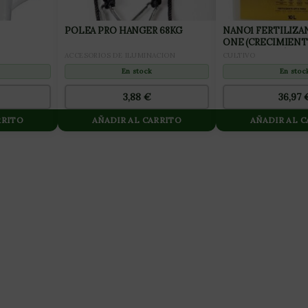
POLEA PRO HANGER 68KG
NANO1 FERTILIZA
ONE (CRECIMIENT
PREFLORACIÓN) 1
ACCESORIOS DE ILUMINACION
CULTIVO
En stock
En stoc
3,88
€
36,97
RRITO
AÑADIR AL CARRITO
AÑADIR AL 