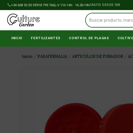
Ir
+34 608 92 03 59
918 799 766
ENVÍOS A PENÍNSULA GRATIS DESDE 50€
L-V 11h-14h · 16:30-19h
al
contenido
INICIO
FERTILIZANTES
CONTROL DE PLAGAS
CULTIV
Inicio
/
PARAFERNALIA
/
ARTICULOS DE FUMADOR
/
A