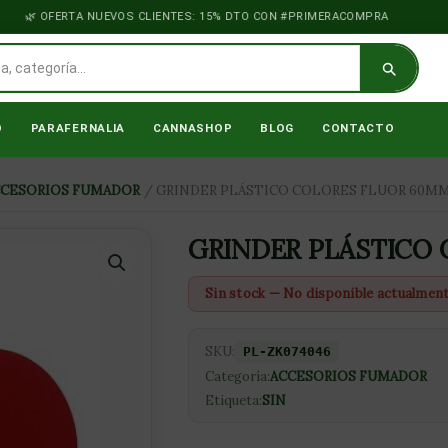
OFERTA NUEVOS CLIENTES: 15% DTO CON #PRIMERACOMPRA
O
PARAFERNALIA
CANNASHOP
BLOG
CONTACTO
CCESORIOS FUMADOR
/ GRINDER PLÁSTICO COLORES FLUOR 60MM
GRINDER PLÁSTICO 
Sin stock — No disponible actualmen
SKU:
PL-ZK074046
Categoría:
ACCESORIOS FUMADOR
Etiqueta:
SIN