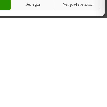
Denegar
Ver preferencias
NEWSLETTER
45950
Suscríbete y recibe las últimas ofertas,
 Toledo
novedades y consejos de cultivo antes que
nadie.
Suscribirme
Sin spam. Cancela cuando quieras.