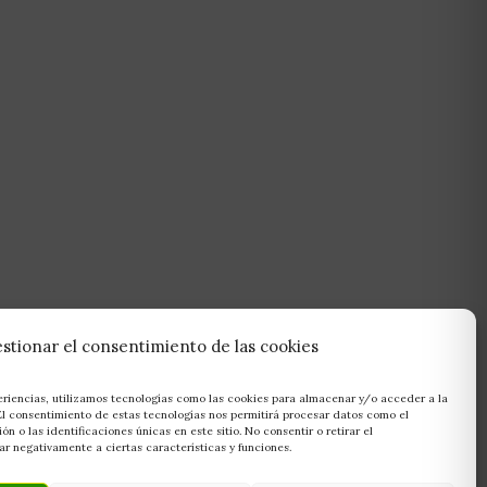
stionar el consentimiento de las cookies
eriencias, utilizamos tecnologías como las cookies para almacenar y/o acceder a la
 El consentimiento de estas tecnologías nos permitirá procesar datos como el
 o las identificaciones únicas en este sitio. No consentir o retirar el
r negativamente a ciertas características y funciones.