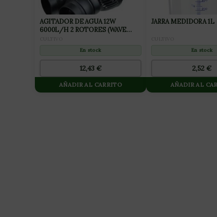
AGITADOR DE AGUA 12W
JARRA MEDIDORA 1L
6000L/H 2 ROTORES (WAVE
MAKER) NEPTUNE
CULTIVO
CULTIVO
HIDROPONICS
En stock
En stock
2,52
€
12,43
€
AÑADIR AL CARRITO
AÑADIR AL CA