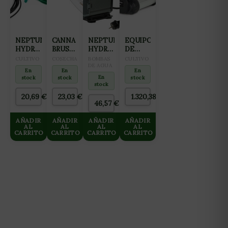
NEPTUNE
CANNA
NEPTUNE
EQUIPO
HYDROPONICS
BRUSH
HYDROPONICS
DE
CABLE
CEPILLO
BOMBA
OSMOSIS
CULTIVO
COSECHA
BOMBAS
CULTIVO
DE
DE
SUMERGIBLE
DE AGUA
INVERSA
En
En
En
CALOR
CORTE
NH-
GROWMAX
En
stock
stock
stock
10 M-
3000
3000
stock
60W
L/DIA
20,69
€
23,03
€
1.320,38
€
HASTA
46,57
€
125 L/H
AÑADIR
AÑADIR
AÑADIR
AÑADIR
AL
AL
AL
AL
CARRITO
CARRITO
CARRITO
CARRITO